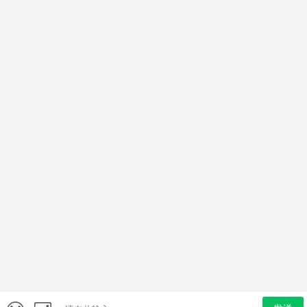
龟头红点
包皮红肿
包皮过长
尿频尿急
阴囊潮湿
尿液发黄
精液异常
其他症状
阳痿
早泄
前列腺炎
前列腺痛
睾丸炎
包茎
龟头炎
尿道炎
生殖感染
男性不育
精索静脉
其他疾病
青少年什么情况下需要割包皮
割包皮的时候感觉疼吗
前列腺增生爱找憋尿的男人
男人不要让泌尿生殖系统反复感染