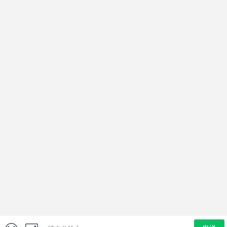
龟头红点
包皮红肿
包皮过长
尿频尿急
阴囊潮湿
尿液发黄
精液异常
其他症状
阳痿
早泄
前列腺炎
前列腺痛
睾丸炎
包茎
龟头炎
尿道炎
生殖感染
男性不育
精索静脉
其他疾病
青少年什么情况下需要割包皮
割包皮的时候感觉疼吗
前列腺增生爱找憋尿的男人
男人不要让泌尿生殖系统反复感染