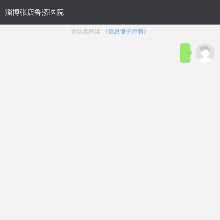
首 页
网站简介
在线咨询
预约挂号
性功能障碍
前列腺疾病
包皮包茎
生殖感染
男性不育
点击咨询
勃起不坚
勃起无力
射精过快
龟头敏感