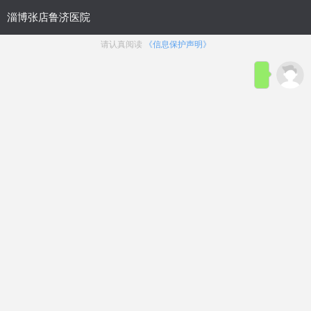
首 页
网站简介
在线咨询
预约挂号
性功能障碍
前列腺疾病
包皮包茎
生殖感染
男性不育
点击咨询
勃起不坚
勃起无力
射精过快
龟头敏感