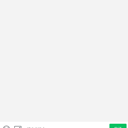
龟头红点
包皮红肿
包皮过长
尿频尿急
阴囊潮湿
尿液发黄
精液异常
其他症状
阳痿
早泄
前列腺炎
前列腺痛
睾丸炎
包茎
龟头炎
尿道炎
生殖感染
男性不育
精索静脉
其他疾病
青少年什么情况下需要割包皮
割包皮的时候感觉疼吗
前列腺增生爱找憋尿的男人
男人不要让泌尿生殖系统反复感染